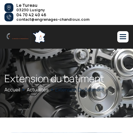
Le Tureau
03230 Lusigny
04 70 42 40 46
contact@engrenages-chandioux.com
E
x
t
e
n
s
i
o
n
d
u
b
a
t
i
m
e
n
t
Accueil
Actualités
Extension Du Batiment