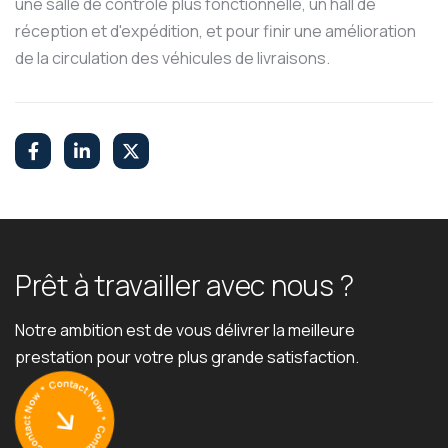
une salle de contrôle plus fonctionnelle, un hall de
réception et d'expédition, et pour finir une amélioration
de la circulation des véhicules de livraisons.
P
r
ê
t
à
t
r
a
v
a
i
l
l
e
r
a
v
e
c
n
o
u
s
?
Notre ambition est de vous délivrer la meilleure
prestation pour votre plus grande satisfaction.