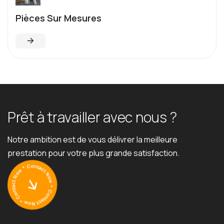
Pièces Sur Mesures
P
r
ê
t
à
t
r
a
v
a
i
l
l
e
r
a
v
e
c
n
o
u
s
?
Notre ambition est de vous délivrer la meilleure
prestation pour votre plus grande satisfaction.