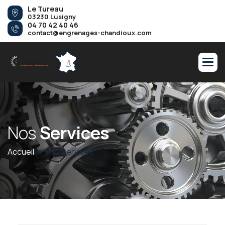
Le Tureau
03230 Lusigny
04 70 42 40 46
contact@engrenages-chandioux.com
N
o
s
S
e
r
v
i
c
e
s
Accueil
Nos Services