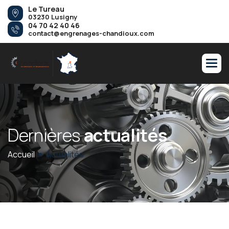
Le Tureau
03230 Lusigny
04 70 42 40 46
contact@engrenages-chandioux.com
D
e
r
n
i
è
r
e
s
a
c
t
u
a
l
i
t
é
s
Accueil
Actualités