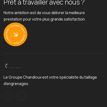
P
r
ê
t
à
t
r
a
v
a
i
l
l
e
r
a
v
e
c
n
o
u
s
?
Notre ambition est de vous délivrer la meilleure
prestation pour votre plus grande satisfaction.
Le Groupe Chandioux est votre spécialiste du taillage
d'engrenages.