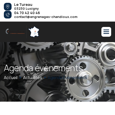
Le Tureau
03230 Lusigny
04 70 42 40 46
contact@engrenages-chandioux.com
A
g
e
n
d
a
é
v
è
n
e
m
e
n
t
s
Accueil
Actualités
Agenda Évènements