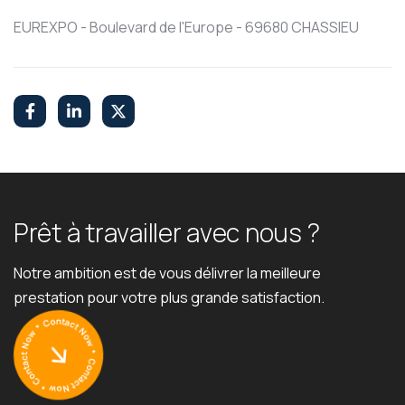
EUREXPO - Boulevard de l'Europe - 69680 CHASSIEU
P
r
ê
t
à
t
r
a
v
a
i
l
l
e
r
a
v
e
c
n
o
u
s
?
Notre ambition est de vous délivrer la meilleure
prestation pour votre plus grande satisfaction.