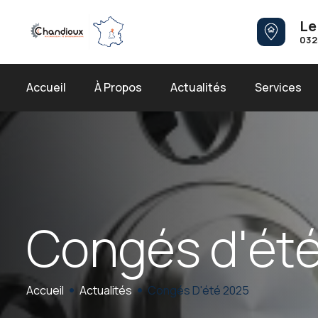
Le
032
Accueil
À Propos
Actualités
Services
C
o
n
g
é
s
d
'
é
t
Accueil
Actualités
Congés D'été 2025