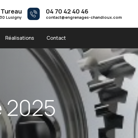
 Tureau
04 70 42 40 46
30 Lusigny
contact@engrenages-chandioux.com
Réalisations
Contact
é
2
0
2
5